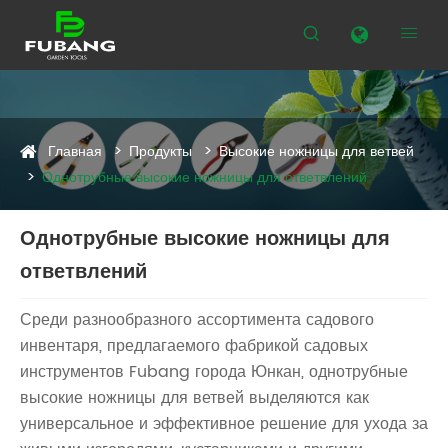


Главная
Продукты
Высокие ножницы для ветвей
Однотрубные высокие ножницы для ответвлений
Однотрубные высокие ножницы для
ответвлений
Среди разнообразного ассортимента садового
инвентаря, предлагаемого фабрикой садовых
инструментов Fubang города Юнкан, однотрубные
высокие ножницы для ветвей выделяются как
универсальное и эффективное решение для ухода за