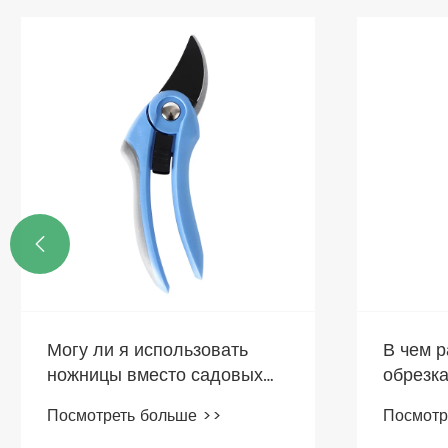

Прин
ножн
Посм
В чем разница между
обрезками ножниц и
рефлекью?
Посмотреть больше >>