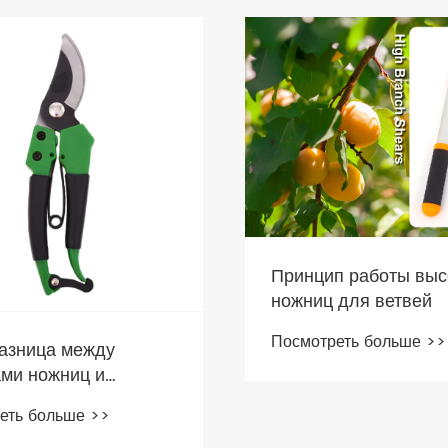
цип работы высоких
иц для ветвей
отреть больше >>
Каковы преимуще
легкой обрезки
домохозяйств?
Посмотреть больше