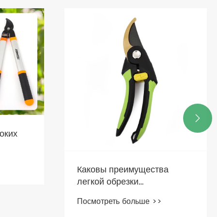

ства
Полезны ли острой
садоводческой обрезки?
 >>
Посмотреть больше >>