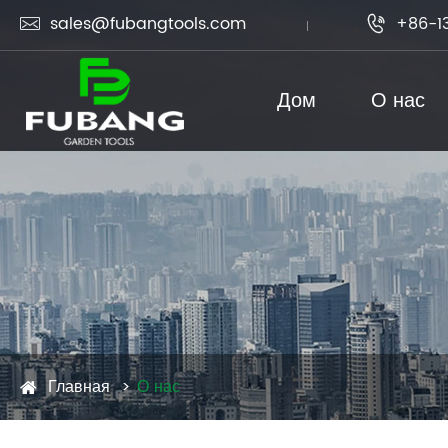
sales@fubangtools.com
+86-1


Дом
О нас
Главная
О нас