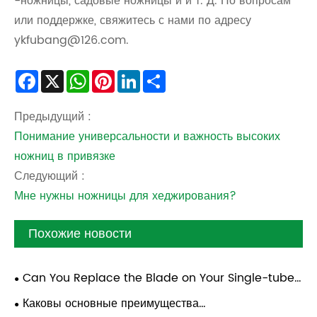
-ножницы, садовые ножницы и и т. Д. По вопросам
или поддержке, свяжитесь с нами по адресу
ykfubang@126.com.
Facebook
X
WhatsApp
Pinterest
LinkedIn
Share
Предыдущий :
Понимание универсальности и важность высоких
ножниц в привязке
Следующий :
Мне нужны ножницы для хеджирования?
Похожие новости
Can You Replace the Blade on Your Single-tube
High Branch Shears or Need New Shears?
Каковы основные преимущества