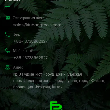

Электронная почта
sales@fubangtools.com

Тел.
+86-13738962927

Мобильный
+86-13738962927

Адрес
№ 3 Гудзин Ист -роуд, Джинчуанская
промышленная зона, Город Гушан, город Юнканг,
провинция Чжэцзян, Китай